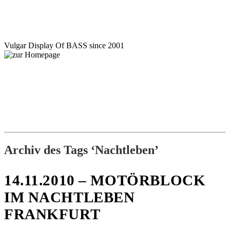
Motörblock
Vulgar Display Of BASS since 2001
NEWS
GIGS
INFO
BILDER
SHOP
KONTAKT
Archiv des Tags ‘Nachtleben’
14.11.2010 – MOTÖRBLOCK
IM NACHTLEBEN
FRANKFURT