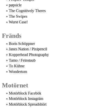
pøpsicle
The Cognitively Theres
The Swipes
Wurst Case!
Fränds
Boris Schöppner
Janes Nation / Pixipencil
Kopperhead Photography
Tamo / Feinstaub
To Kühne
Wondertom
Motörnet
Motörblock Facebök
Motörblock Instagräm
Motörblock Spreadshört