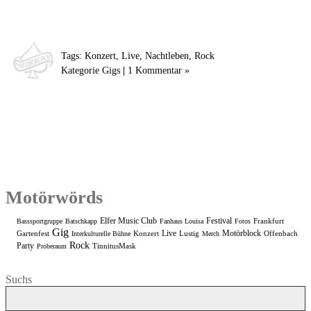
Tags:
Konzert
,
Live
,
Nachtleben
,
Rock
Kategorie
Gigs
|
1 Kommentar »
Motörwörds
Elfer Music Club
Festival
Frankfurt
Basssportgruppe
Batschkapp
Fanhaus Louisa
Fotos
Gig
Live
Motörblock
Gartenfest
Konzert
Lustig
Offenbach
Interkulturelle Bühne
Merch
Rock
Party
TinnitusMask
Proberaum
Suchs