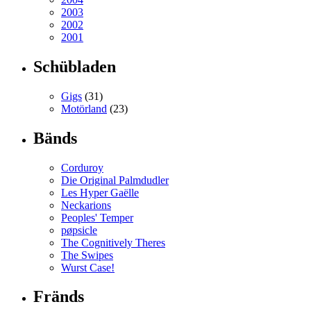
2003
2002
2001
Schübladen
Gigs
(31)
Motörland
(23)
Bänds
Corduroy
Die Original Palmdudler
Les Hyper Gaëlle
Neckarions
Peoples' Temper
pøpsicle
The Cognitively Theres
The Swipes
Wurst Case!
Fränds