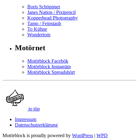
Boris Schöppner
Janes Nation / Pixipencil
Kopperhead Photography
Tamo / Feinstaub
To Kühne
Wondertom
Motörnet
Motörblock Facebök
Motörblock Instagräm
Motörblock Spreadshört
to töp
Impressum
Datenschutzerklärung
Motörblock is proudly powered by
WordPress
|
WPD