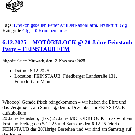
Tags:
Dreikönigskeller
,
FerienAufDerRationFarm
,
Frankfurt
,
Gig
Kategorie
Gigs
|
0 Kommentare »
6.12.2025 – MOTÖRBLOCK @ 20 Jahre Feinstaub
Party – FEINSTAUB FFM
Abgedrückt am Mittwoch, den 12. November 2025
Datum:
6.12.2025
Location:
FEINSTAUB, Friedberger Landstraße 131,
Frankfurt am Main
Whooop! Gerade frisch reingekommen – wir haben die Ehre und
das Vergnügen, am Samstag, den 6. Dezember im FEINSTAUB
aufzubollern!
20 Jahre Feinstaub, (fast) 25 Jahre MOTÖRBLOCK – das wird ein
Fest: am Freitag den 5.12.25 und Samstag den 6.12.25 feiert das
FEINSTAUB das 20Jährige Bestehen und wir sind am Samstag auf
der Bühne.