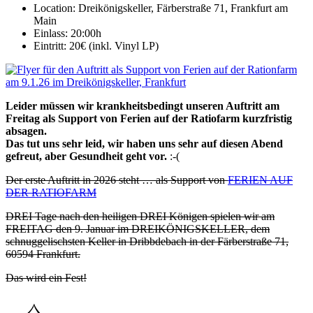
Location:
Dreikönigskeller, Färberstraße 71, Frankfurt am
Main
Einlass:
20:00h
Eintritt:
20€ (inkl. Vinyl LP)
Leider müssen wir krankheitsbedingt unseren Auftritt am
Freitag als Support von Ferien auf der Ratiofarm kurzfristig
absagen.
Das tut uns sehr leid, wir haben uns sehr auf diesen Abend
gefreut, aber Gesundheit geht vor.
:-(
Der erste Auftritt in 2026 steht … als Support von
FERIEN AUF
DER RATIOFARM
DREI Tage nach den heiligen DREI Königen spielen wir am
FREITAG den 9. Januar im DREIKÖNIGSKELLER, dem
schnuggelischsten Keller in Dribbdebach in der Färberstraße 71,
60594 Frankfurt.
Das wird ein Fest!