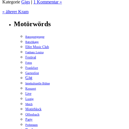
Kategorie
Gigs
|
1 Kommentar »
« älterer Kram
Motörwörds
Basssportgruppe
Batschkapp
Elfer Music Club
Fanhaus Louisa
Festival
Fotos
Frankfurt
Gartenfest
Gig
Interkulturelle Bühne
Konzert
Live
Lustig
Merch
Motörblock
Offenbach
Party
Proberaum