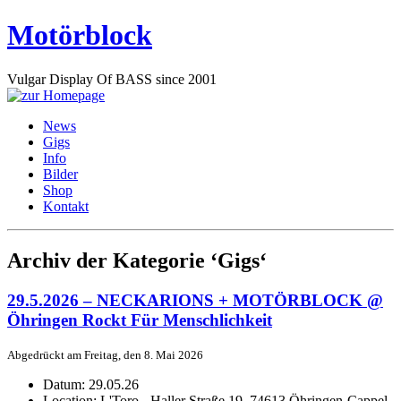
Motörblock
Vulgar Display Of BASS since 2001
News
Gigs
Info
Bilder
Shop
Kontakt
Archiv der Kategorie ‘Gigs‘
29.5.2026 – NECKARIONS + MOTÖRBLOCK @
Öhringen Rockt Für Menschlichkeit
Abgedrückt am Freitag, den 8. Mai 2026
Datum:
29.05.26
Location:
L'Toro - Haller Straße 19, 74613 Öhringen-Cappel