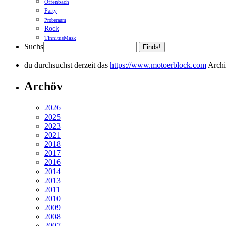
Offenbach
Party
Proberaum
Rock
TinnitusMask
Suchs
Finds!
du durchsuchst derzeit das
https://www.motoerblock.com
Archi
Archöv
2026
2025
2023
2021
2018
2017
2016
2014
2013
2011
2010
2009
2008
2007