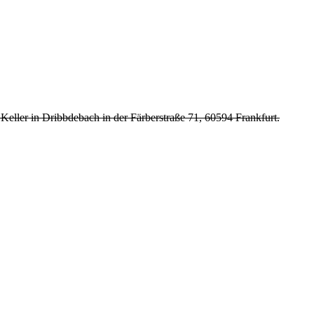
r in Dribbdebach in der Färberstraße 71, 60594 Frankfurt.