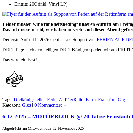
Eintritt:
20€ (inkl. Vinyl LP)
Leider müssen wir krankheitsbedingt unseren Auftritt am Freitag
Das tut uns sehr leid, wir haben uns sehr auf diesen Abend gefre
Der erste Auftritt in 2026 steht … als Support von
FERIEN AUF D
DREI Tage nach den heiligen DREI Königen spielen wir am FREITA
Das wird ein Fest!
Tags:
Dreikönigskeller
,
FerienAufDerRationFarm
,
Frankfurt
,
Gig
Kategorie
Gigs
|
0 Kommentare »
6.12.2025 – MOTÖRBLOCK @ 20 Jahre Feinstaub
Abgedrückt am Mittwoch, den 12. November 2025