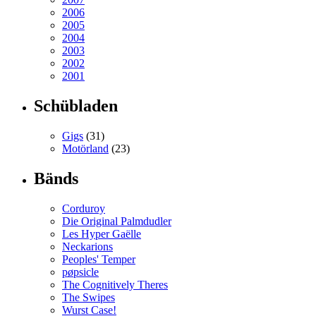
2006
2005
2004
2003
2002
2001
Schübladen
Gigs
(31)
Motörland
(23)
Bänds
Corduroy
Die Original Palmdudler
Les Hyper Gaëlle
Neckarions
Peoples' Temper
pøpsicle
The Cognitively Theres
The Swipes
Wurst Case!