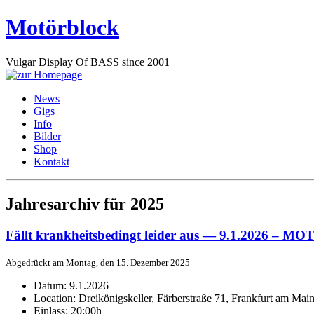
Motörblock
Vulgar Display Of BASS since 2001
News
Gigs
Info
Bilder
Shop
Kontakt
Jahresarchiv für 2025
Fällt krankheitsbedingt leider aus — 9.1.2026 – 
Abgedrückt am Montag, den 15. Dezember 2025
Datum:
9.1.2026
Location:
Dreikönigskeller, Färberstraße 71, Frankfurt am Mai
Einlass:
20:00h