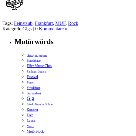
Tags:
Feinstaub
,
Frankfurt
,
MUF
,
Rock
Kategorie
Gigs
|
0 Kommentare »
Motörwörds
Basssportgruppe
Batschkapp
Elfer Music Club
Fanhaus Louisa
Festival
Fotos
Frankfurt
Gartenfest
Gig
Interkulturelle Bühne
Konzert
Live
Lustig
Merch
Motörblock