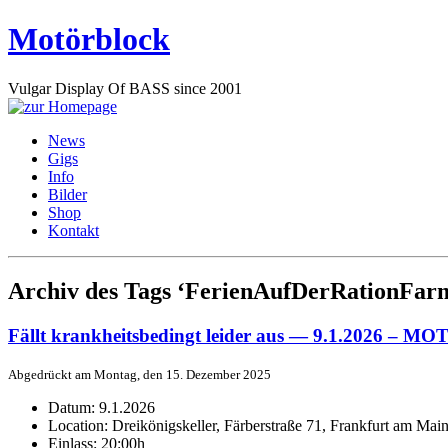
Motörblock
Vulgar Display Of BASS since 2001
News
Gigs
Info
Bilder
Shop
Kontakt
Archiv des Tags ‘FerienAufDerRationFar
Fällt krankheitsbedingt leider aus — 9.1.2026 – 
Abgedrückt am Montag, den 15. Dezember 2025
Datum:
9.1.2026
Location:
Dreikönigskeller, Färberstraße 71, Frankfurt am Mai
Einlass:
20:00h