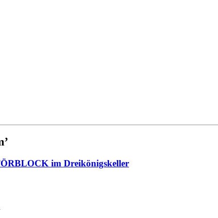
m’
MOTÖRBLOCK im Dreikönigskeller
n