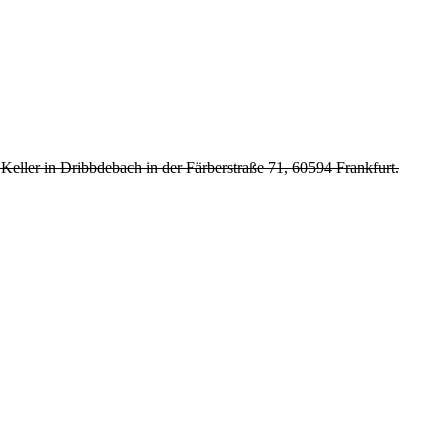
r in Dribbdebach in der Färberstraße 71, 60594 Frankfurt.