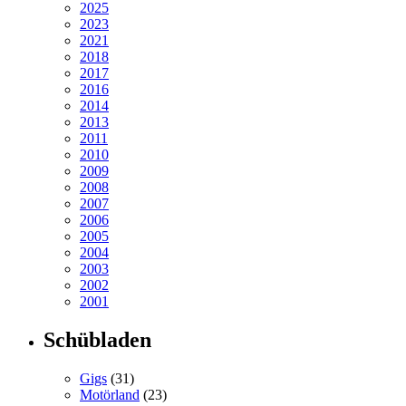
2025
2023
2021
2018
2017
2016
2014
2013
2011
2010
2009
2008
2007
2006
2005
2004
2003
2002
2001
Schübladen
Gigs
(31)
Motörland
(23)