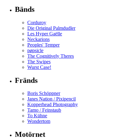
Bänds
Corduroy
Die Original Palmdudler
Les Hyper Gaëlle
Neckarions
Peoples' Temper
pøpsicle
The Cognitively Theres
The Swipes
Wurst Case!
Fränds
Boris Schöppner
Janes Nation / Pixipencil
Kopperhead Photography
Tamo / Feinstaub
To Kühne
Wondertom
Motörnet