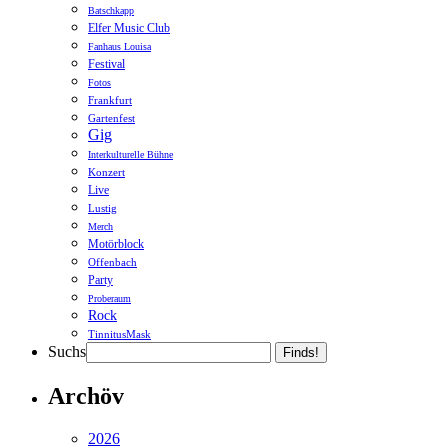
Batschkapp
Elfer Music Club
Fanhaus Louisa
Festival
Fotos
Frankfurt
Gartenfest
Gig
Interkulturelle Bühne
Konzert
Live
Lustig
Merch
Motörblock
Offenbach
Party
Proberaum
Rock
TinnitusMask
Suchs
Finds!
Archöv
2026