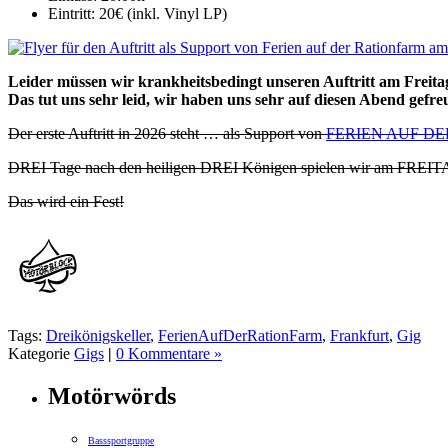
Eintritt:
20€ (inkl. Vinyl LP)
Leider müssen wir krankheitsbedingt unseren Auftritt am Freitag
Das tut uns sehr leid, wir haben uns sehr auf diesen Abend gefre
Der erste Auftritt in 2026 steht … als Support von
FERIEN AUF D
DREI Tage nach den heiligen DREI Königen spielen wir am FREITA
Das wird ein Fest!
Tags:
Dreikönigskeller
,
FerienAufDerRationFarm
,
Frankfurt
,
Gig
Kategorie
Gigs
|
0 Kommentare »
Motörwörds
Basssportgruppe