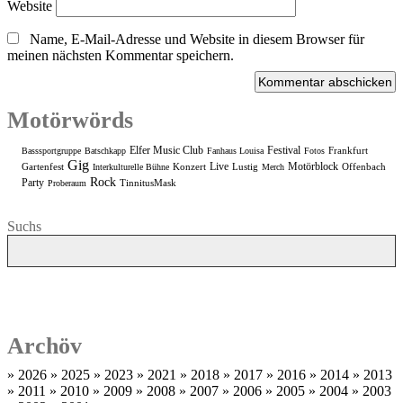
Website
Name, E-Mail-Adresse und Website in diesem Browser für
meinen nächsten Kommentar speichern.
Motörwörds
Elfer Music Club
Festival
Frankfurt
Basssportgruppe
Batschkapp
Fanhaus Louisa
Fotos
Gig
Live
Motörblock
Gartenfest
Konzert
Lustig
Offenbach
Interkulturelle Bühne
Merch
Rock
Party
TinnitusMask
Proberaum
Suchs
FINDS!
Archöv
2026
2025
2023
2021
2018
2017
2016
2014
2013
2011
2010
2009
2008
2007
2006
2005
2004
2003