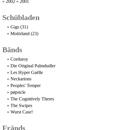
2002
2001
Schübladen
Gigs
(31)
Motörland
(23)
Bänds
Corduroy
Die Original Palmdudler
Les Hyper Gaëlle
Neckarions
Peoples' Temper
pøpsicle
The Cognitively Theres
The Swipes
Wurst Case!
Fränds