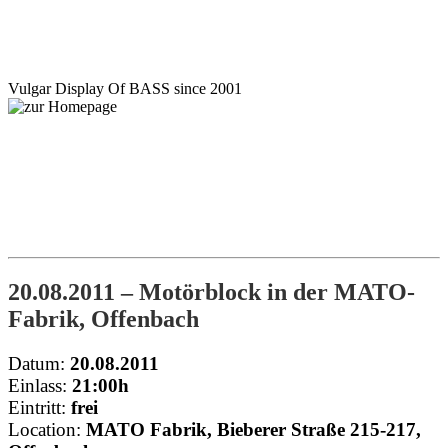
Motörblock
Vulgar Display Of BASS since 2001
NEWS
GIGS
INFO
BILDER
SHOP
KONTAKT
20.08.2011 – Motörblock in der MATO-
Fabrik, Offenbach
Datum:
20.08.2011
Einlass:
21:00h
Eintritt:
frei
Location:
MATO Fabrik, Bieberer Straße 215-217,