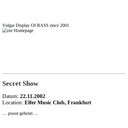
Motörblock
Vulgar Display Of BASS since 2001
NEWS
GIGS
INFO
BILDER
SHOP
KONTAKT
Secret Show
Datum:
22.11.2002
Location:
Elfer Music Club, Frankfurt
… psssst geheim …