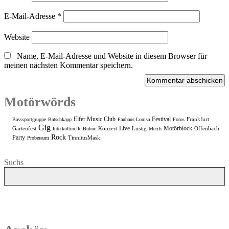
E-Mail-Adresse
*
Website
Name, E-Mail-Adresse und Website in diesem Browser für
meinen nächsten Kommentar speichern.
Motörwörds
Elfer Music Club
Festival
Frankfurt
Basssportgruppe
Batschkapp
Fanhaus Louisa
Fotos
Gig
Live
Motörblock
Gartenfest
Konzert
Lustig
Offenbach
Interkulturelle Bühne
Merch
Rock
Party
TinnitusMask
Proberaum
Suchs
FINDS!